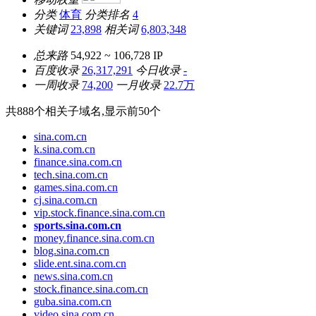
分类
体育
分类排名
4
关键词
23,898
相关词
6,803,348
总来路
54,922 ~ 106,728
IP
百度收录
26,317,291
今日收录
-
一周收录
74,200
一月收录
22.7万
共
888
个相关子域名,显示前
50
个
sina.com.cn
k.sina.com.cn
finance.sina.com.cn
tech.sina.com.cn
games.sina.com.cn
cj.sina.com.cn
vip.stock.finance.sina.com.cn
sports.sina.com.cn
money.finance.sina.com.cn
blog.sina.com.cn
slide.ent.sina.com.cn
news.sina.com.cn
stock.finance.sina.com.cn
guba.sina.com.cn
video.sina.com.cn