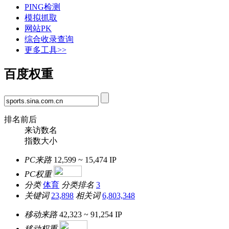
PING检测
模拟抓取
网站PK
综合收录查询
更多工具>>
百度权重
排名前后
来访数名
指数大小
PC来路
12,599 ~ 15,474
IP
PC权重
分类
体育
分类排名
3
关键词
23,898
相关词
6,803,348
移动来路
42,323 ~ 91,254
IP
移动权重