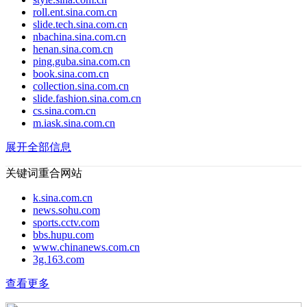
roll.ent.sina.com.cn
slide.tech.sina.com.cn
nbachina.sina.com.cn
henan.sina.com.cn
ping.guba.sina.com.cn
book.sina.com.cn
collection.sina.com.cn
slide.fashion.sina.com.cn
cs.sina.com.cn
m.iask.sina.com.cn
展开全部信息
关键词重合网站
k.sina.com.cn
news.sohu.com
sports.cctv.com
bbs.hupu.com
www.chinanews.com.cn
3g.163.com
查看更多