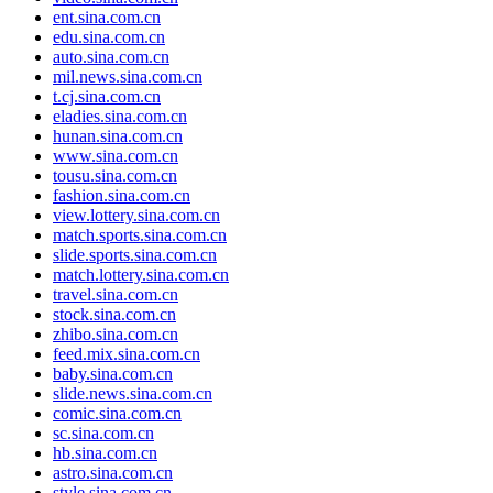
ent.sina.com.cn
edu.sina.com.cn
auto.sina.com.cn
mil.news.sina.com.cn
t.cj.sina.com.cn
eladies.sina.com.cn
hunan.sina.com.cn
www.sina.com.cn
tousu.sina.com.cn
fashion.sina.com.cn
view.lottery.sina.com.cn
match.sports.sina.com.cn
slide.sports.sina.com.cn
match.lottery.sina.com.cn
travel.sina.com.cn
stock.sina.com.cn
zhibo.sina.com.cn
feed.mix.sina.com.cn
baby.sina.com.cn
slide.news.sina.com.cn
comic.sina.com.cn
sc.sina.com.cn
hb.sina.com.cn
astro.sina.com.cn
style.sina.com.cn