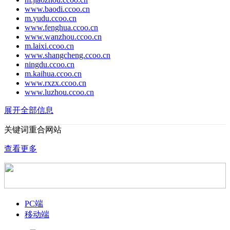
www.baodi.ccoo.cn
m.yudu.ccoo.cn
www.fenghua.ccoo.cn
www.wanzhou.ccoo.cn
m.laixi.ccoo.cn
www.shangcheng.ccoo.cn
ningdu.ccoo.cn
m.kaihua.ccoo.cn
www.rxzx.ccoo.cn
www.luzhou.ccoo.cn
展开全部信息
关键词重合网站
查看更多
PC端
移动端