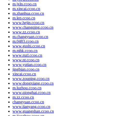
m.jxln.ccoo.cn
m.xincai.ccoo.cn
m.zhanhua.ccoo.cn
m.lep.ccoo.cn
www.hejin.ccoo.cn
www.changqing.ccoo.cn
www.zz.ccoo.cn
m.changyuan.ccoo.cn
m.0483.ccoo.cn
www.gushi.ccoo.cn
m.mhk.ccoo.cn
www.mzl.ccoo.cn
www.nt.ccoo.cn
www.yutian.ccoo.cn
jingbian.ccoo.cn
xincai.ccoo.cn
www.zouping.ccoo.cn
www.dongxiang.ccoo.cn
m.luzhou.ccoo.cn
www.qionghai.ccoo.cn
m.zz.ccoo.cn
changyuan.ccoo.cn
www.tianyang.ccoo.cn
www.guangshan.ccoo.cn
m.jiaozhou.ccoo.cn