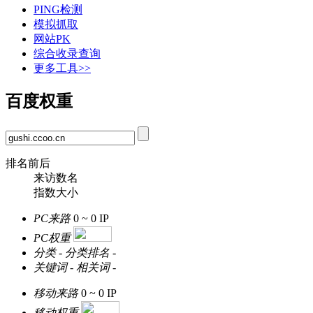
PING检测
模拟抓取
网站PK
综合收录查询
更多工具>>
百度权重
排名前后
来访数名
指数大小
PC来路
0 ~ 0
IP
PC权重
分类
-
分类排名
-
关键词
-
相关词
-
移动来路
0 ~ 0
IP
移动权重