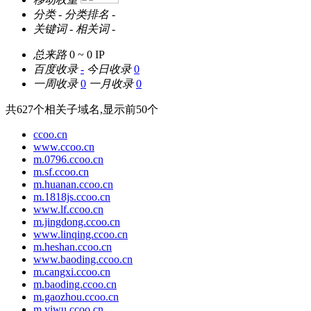
分类
-
分类排名
-
关键词
-
相关词
-
总来路
0 ~ 0
IP
百度收录
-
今日收录
0
一周收录
0
一月收录
0
共
627
个相关子域名,显示前
50
个
ccoo.cn
www.ccoo.cn
m.0796.ccoo.cn
m.sf.ccoo.cn
m.huanan.ccoo.cn
m.1818js.ccoo.cn
www.lf.ccoo.cn
m.jingdong.ccoo.cn
www.linqing.ccoo.cn
m.heshan.ccoo.cn
www.baoding.ccoo.cn
m.cangxi.ccoo.cn
m.baoding.ccoo.cn
m.gaozhou.ccoo.cn
m.yiwu.ccoo.cn