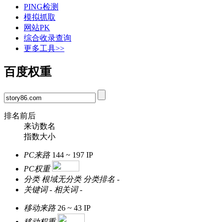
PING检测
模拟抓取
网站PK
综合收录查询
更多工具>>
百度权重
排名前后
来访数名
指数大小
PC来路
144 ~ 197
IP
PC权重
分类
根域无分类
分类排名
-
关键词
-
相关词
-
移动来路
26 ~ 43
IP
移动权重