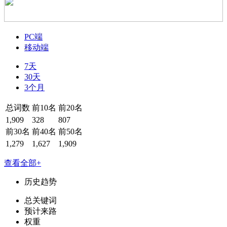
PC端
移动端
7天
30天
3个月
总词数
前10名
前20名
1,909
328
807
前30名
前40名
前50名
1,279
1,627
1,909
查看全部+
历史趋势
总关键词
预计来路
权重