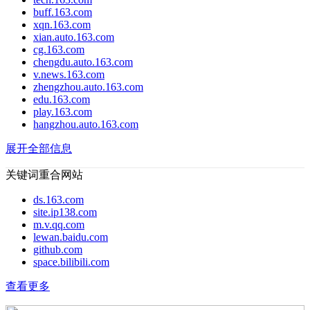
buff.163.com
xqn.163.com
xian.auto.163.com
cg.163.com
chengdu.auto.163.com
v.news.163.com
zhengzhou.auto.163.com
edu.163.com
play.163.com
hangzhou.auto.163.com
展开全部信息
关键词重合网站
ds.163.com
site.ip138.com
m.v.qq.com
lewan.baidu.com
github.com
space.bilibili.com
查看更多