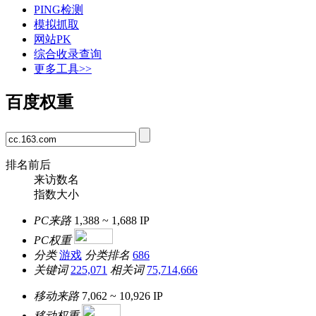
PING检测
模拟抓取
网站PK
综合收录查询
更多工具>>
百度权重
排名前后
来访数名
指数大小
PC来路
1,388 ~ 1,688
IP
PC权重
分类
游戏
分类排名
686
关键词
225,071
相关词
75,714,666
移动来路
7,062 ~ 10,926
IP
移动权重