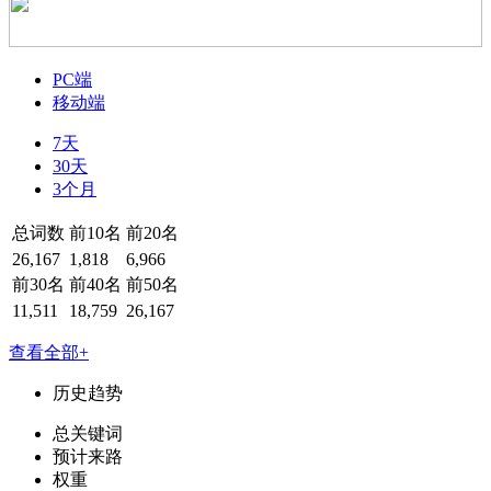
PC端
移动端
7天
30天
3个月
总词数
前10名
前20名
26,167
1,818
6,966
前30名
前40名
前50名
11,511
18,759
26,167
查看全部+
历史趋势
总关键词
预计来路
权重