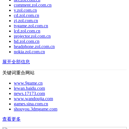
comment.zol.com.cn
v.zol.com.cn
cd.zol.com.cn
zj.zol.com.cn
tvgame.zol.com.cn
lcd.zol.com.cn
projector.zol.com.cn
hd.zol.com.cn
headphone.zol.com.cn
nokia.zol.com.cn
展开全部信息
关键词重合网站
www.9game.cn
lewan.baidu.com
news.17173.com
www.wandoujia.com
games.sina.com.cn
shouyou.3dmgame.com
查看更多