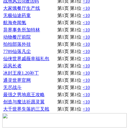
战地风云ol激活码
第1页 第1位
<10
大家饿餐厅生产线
第1页 第1位
<10
无极仙途药童
第1页 第1位
<10
航海奇闻氪
第1页 第1位
<10
异界事务所加特林
第1页 第1位
<10
动物餐厅前院
第1页 第1位
<10
拍拍部落外挂
第1页 第1位
<10
7789仙落凡尘
第1页 第1位
<10
仙侠世界戚薇幸福礼包
第1页 第1位
<10
远风长者
第1页 第1位
<10
冰封王座1.20补丁
第1页 第1位
<10
通灵世界官网
第1页 第1位
<10
无尽战斗
第1页 第1位
<10
最强之男地底王攻略
第1页 第1位
<10
创造与魔法祈愿灵翼
第1页 第1位
<10
大千世界失落的三叉戟
第1页 第1位
<10