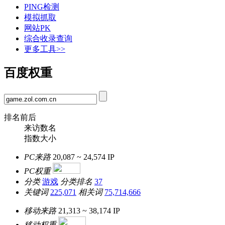
PING检测
模拟抓取
网站PK
综合收录查询
更多工具>>
百度权重
排名前后
来访数名
指数大小
PC来路
20,087 ~ 24,574
IP
PC权重
分类
游戏
分类排名
37
关键词
225,071
相关词
75,714,666
移动来路
21,313 ~ 38,174
IP
移动权重